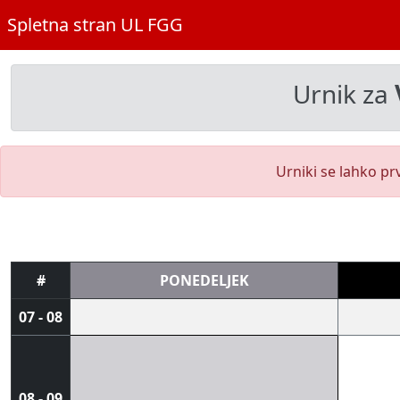
Spletna stran UL FGG
Urnik za
Urniki se lahko pr
#
PONEDELJEK
07 - 08
08 - 09