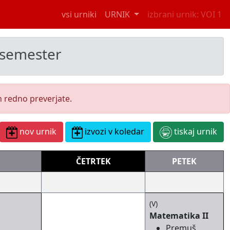
vsi urniki
URNIK
izbrani urnik: VOI 1
i semester
h redno preverjate.
nov urnik
izvozi v koledar
tiskaj urnik
ČETRTEK
PETEK
(V)
Matematika II
Premuš