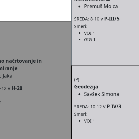
Premuš Mojca
v
P-III/5
SREDA: 8-10
Smeri:
VOI 1
GIG 1
no načrtovanje in
miranje
c Jaka
(P)
Geodezija
v
H-28
-12
Savšek Simona
1
v
P-IV/3
SREDA: 10-12
Smeri:
VOI 1