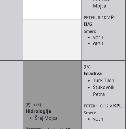
Mojca
v
P-
PETEK: 8-10
II/6
Smeri:
VOI 1
GIG 1
(LV)
Gradiva
Turk Tilen
Štukovnik
Petra
(P) in (S)
v
KPL
PETEK: 10-12
Hidrologija
Smeri:
Šraj Mojca
VOI 1