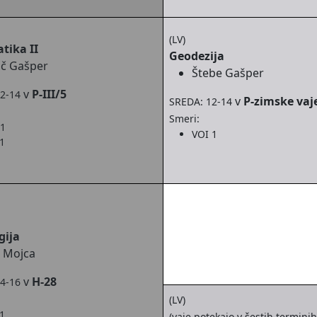
(LV)
tika II
Geodezija
lič Gašper
Štebe Gašper
v
P-III/5
2-14
v
P-zimske vaj
SREDA: 12-14
Smeri:
 1
VOI 1
1
gija
j Mojca
v
H-28
4-16
(LV)
1
(vaje potekajo v šestih terminih