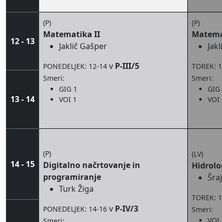
(P)
(P)
Matematika II
Matema
12 - 13
Jaklič Gašper
Jak
v
P-III/5
PONEDELJEK: 12-14
TOREK: 1
Smeri:
Smeri:
GIG 1
GIG
13 - 14
VOI 1
VOI 
(P)
(LV)
14 - 15
Digitalno načrtovanje in
Hidrolo
programiranje
Šra
Turk Žiga
TOREK: 1
v
P-IV/3
PONEDELJEK: 14-16
Smeri:
VOI 
Smeri: