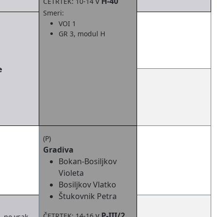
v
H-40
ČETRTEK: 10-14
Smeri:
VOI 1
GR 3, modul H
e
(P)
Gradiva
Bokan-Bosiljkov
Violeta
Bosiljkov Vlatko
Štukovnik Petra
v
P-III/2
ČETRTEK: 14-16
, ne vsak