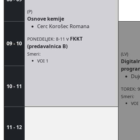
(P)
Osnove kemije
Cerc Korošec Romana
v
FKKT
PONEDELJEK: 8-11
09 - 10
(predavalnica B)
Smeri:
(LV)
VOI 1
Digital
progra
Duj
10 - 11
TOREK: 9
Smeri:
VOI 
11 - 12