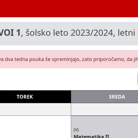
VOI 1
, šolsko leto 2023/2024, letn
va dva tedna pouka še spreminjajo, zato priporočamo, da ji
TOREK
SREDA
(V)
Matematika II