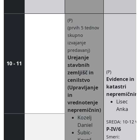
(P)
(prvih 5 tednov
skupno
izvajanje
predavanj)
Urejanje
10 - 11
stavbnih
(P)
zemljišč in
Evidence in
cenilstvo
katastri
(Upravljanje
nepremičnin
in
Lisec
vrednotenje
Anka
nepremičnin)
Kozelj
v
SREDA: 10-12
Daniel
P-IV/6
Šubic-
Smeri: