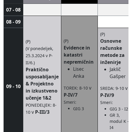
07 - 08
08 - 09
(P)
Osnovne
(P)
(P)
Evidence in
računske
(V ponedeljek,
katastri
metode za
25.3.2024 v P-
nepremičnin
inženirje
II/6.)
Lisec
Jaklič
Praktično
Anka
Gašper
usposabljanje
& Projektno
09 - 10
v
v
TOREK: 8-10
SREDA: 9-10
in izkustveno
P-IV/7
P-IV/9
učenje 1&2
Smeri:
Smeri:
PONEDELJEK: 8-
GIG 3
GIG 3 - I2
v
P-III/3
10
GR 3,
modul K -
I4