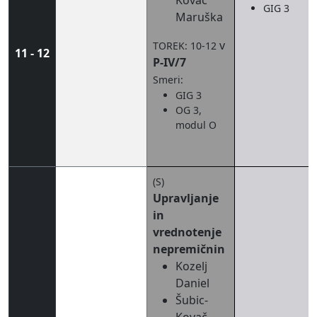
Kovač
GIG 3
Maruška
v
TOREK: 10-12
11 - 12
P-IV/7
Smeri:
GIG 3
OG 3,
modul O
(S)
Upravljanje
in
vrednotenje
nepremičnin
Kozelj
Daniel
Šubic-