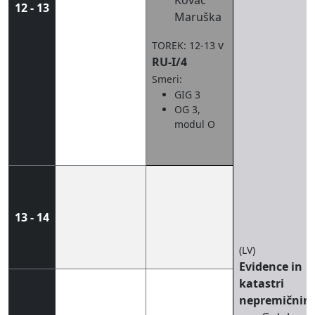
Kovač
12 - 13
Maruška
v
TOREK: 12-13
RU-I/4
Smeri:
GIG 3
OG 3,
modul O
13 - 14
(LV)
Evidence in
katastri
nepremičnin