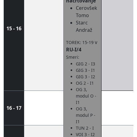
načrtovanje
Cerovšek
Tomo
Starc
15 - 16
Andraž
v
TOREK: 15-19
RU-I/4
Smeri:
GIG 2 - I3
GIG 3 - I1
GIG 3 - I2
OG 2 - I1
OG 3,
modul O -
I1
16 - 17
OG 3,
modul P -
I1
TUN 2 - I
VOI 3 - I2