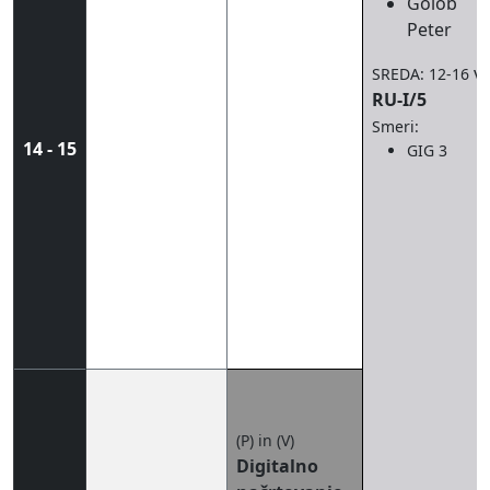
Golob
Peter
v
SREDA: 12-16
RU-I/5
Smeri:
14 - 15
GIG 3
(P) in (V)
Digitalno