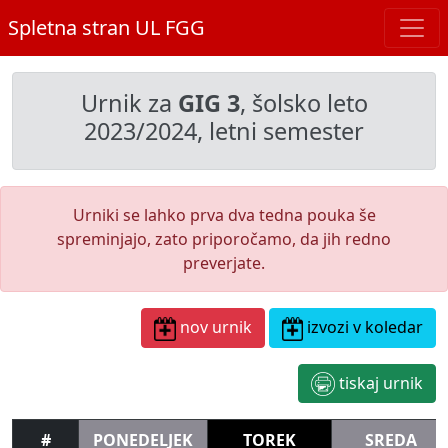
Spletna stran UL FGG
Urnik za
GIG 3
, šolsko leto
2023/2024, letni semester
Urniki se lahko prva dva tedna pouka še
spreminjajo, zato priporočamo, da jih redno
preverjate.
nov urnik
izvozi v koledar
tiskaj urnik
#
PONEDELJEK
TOREK
SREDA