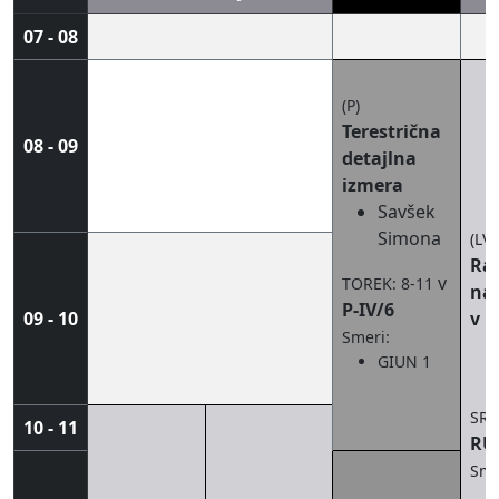
07 - 08
(P)
Terestrična
08 - 09
detajlna
izmera
Savšek
Simona
(LV)
Raz
v
TOREK: 8-11
na
P-IV/6
09 - 10
v p
Smeri:
GIUN 1
SRE
10 - 11
RU-
Sme