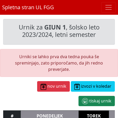
Spletna stran UL FGG
Urnik za
GIUN 1
, šolsko leto
2023/2024, letni semester
Urniki se lahko prva dva tedna pouka še
spreminjajo, zato priporočamo, da jih redno
preverjate.
nov urnik
izvozi v koledar
tiskaj urnik
#
PONEDELJEK
TOREK