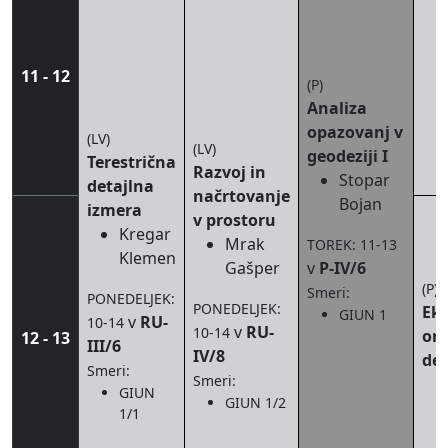
11 - 12
(P)
Analiza
opazovanj v
(LV)
(LV)
geodeziji I
Terestrična
Razvoj in
Stopar
detajlna
načrtovanje
Bojan
izmera
v prostoru
Kregar
Mrak
TOREK: 11-13
Klemen
Gašper
v
P-IV/6
(P)
Smeri:
PONEDELJEK:
PONEDELJEK:
Ek
GIUN 1
v
RU-
10-14
v
RU-
10-14
org
12 - 13
III/6
IV/8
dej
Smeri:
Smeri:
GIUN
GIUN 1/2
1/1