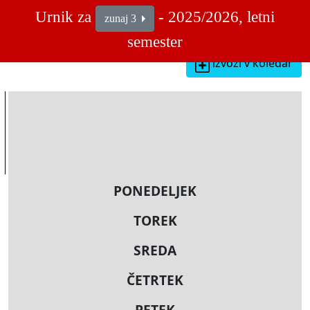
Urnik za
- 2025/2026, letni
zunaj 3
semester
izvozi v koledar
PONEDELJEK
TOREK
SREDA
ČETRTEK
PETEK