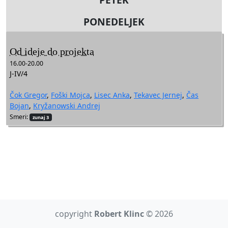
PONEDELJEK
Od ideje do projekta
16.00-20.00
J-IV/4
Čok Gregor
,
Foški Mojca
,
Lisec Anka
,
Tekavec Jernej
,
Čas
Bojan
,
Kryžanowski Andrej
Smeri:
zunaj 3
copyright
Robert Klinc
© 2026