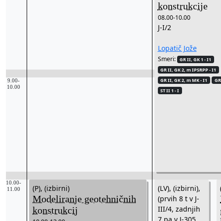
konstrukcije
08.00-10.00
J-I/2
Lopatič Jože
Smeri:
GR II, GK 1 - I1
GR II, GK 2, m IPSRPP - I1
GR II, GK 2, m MK - I1
GR 
9.00-
10.00
ST II 1 - I
10.00-
(P), (izbirni)
(LV), (izbirni),
11.00
Modeliranje geotehničnih
(prvih 8 t v J-
III/4, zadnjih
konstrukcij
7 pa v J-305