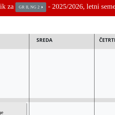
ik za
- 2025/2026, letni seme
GR II, NG 2
SREDA
ČETRT
ne