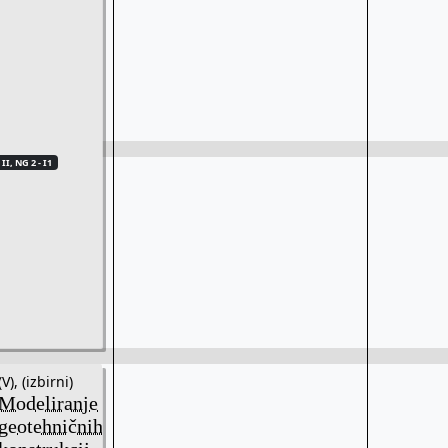
II, NG 2 - I1
(V), (izbirni)
Modeliranje
geotehničnih