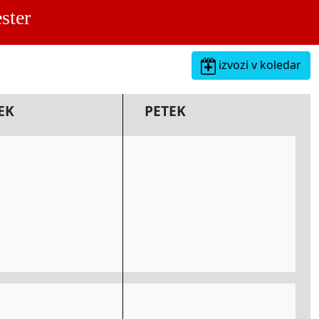
ster
izvozi v koledar
EK
PETEK