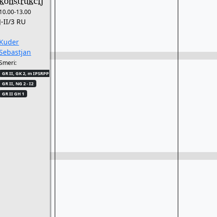
konstrukcij
10.00-13.00
J-II/3 RU
Kuder
Sebastjan
Smeri:
GR II, GK 2, m IPSRPP - I2
GR II, NG 2 - I2
GR II GH 1