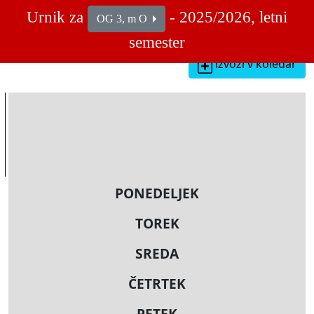
Urnik za
- 2025/2026, letni
OG 3, m O
semester
izvozi v koledar
PONEDELJEK
TOREK
SREDA
ČETRTEK
PETEK