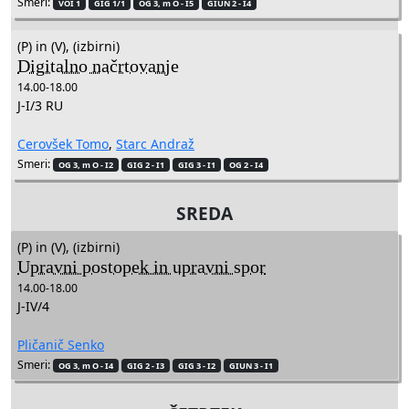
Smeri:
VOI 1
GIG 1/1
OG 3, m O - I5
GIUN 2 - I4
(P) in (V), (izbirni)
Digitalno načrtovanje
14.00-18.00
J-I/3 RU
Cerovšek Tomo
,
Starc Andraž
Smeri:
OG 3, m O - I2
GIG 2 - I1
GIG 3 - I1
OG 2 - I4
SREDA
(P) in (V), (izbirni)
Upravni postopek in upravni spor
14.00-18.00
J-IV/4
Pličanič Senko
Smeri:
OG 3, m O - I4
GIG 2 - I3
GIG 3 - I2
GIUN 3 - I1