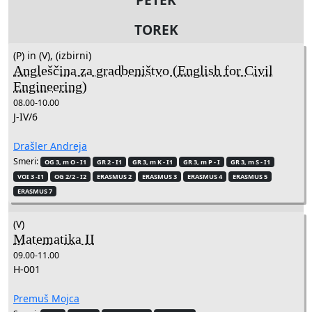
TOREK
(P) in (V), (izbirni)
Angleščina za gradbeništvo (English for Civil
Engineering)
08.00-10.00
J-IV/6
Drašler Andreja
Smeri:
OG 3, m O - I1
GR 2 - I1
GR 3, m K - I1
GR 3, m P - I
GR 3, m S - I1
VOI 3 -I1
OG 2/2 - I2
ERASMUS 2
ERASMUS 3
ERASMUS 4
ERASMUS 5
ERASMUS 7
(V)
Matematika II
09.00-11.00
H-001
Premuš Mojca