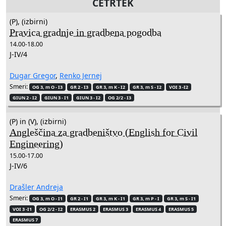
ČETRTEK
(P), (izbirni)
Pravica gradnje in gradbena pogodba
14.00-18.00
J-IV/4
Dugar Gregor
,
Renko Jernej
Smeri:
OG 3, m O - I3
GR 2 - I3
GR 3, m K - I2
GR 3, m S - I2
VOI 3 -I2
GIUN 2 - I2
GIUN 3 - I1
GIUN 3 - I2
OG 2/2 - I3
(P) in (V), (izbirni)
Angleščina za gradbeništvo (English for Civil
Engineering)
15.00-17.00
J-IV/6
Drašler Andreja
Smeri:
OG 3, m O - I1
GR 2 - I1
GR 3, m K - I1
GR 3, m P - I
GR 3, m S - I1
VOI 3 -I1
OG 2/2 - I2
ERASMUS 2
ERASMUS 3
ERASMUS 4
ERASMUS 5
ERASMUS 7