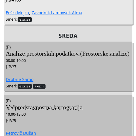
Foški Mojca
,
Zavodnik Lamovšek Alma
Smeri:
GIG II 1
SREDA
(P)
Analize prostorskih podatkov (Prostorske analize)
08.00-10.00
J-IV/7
Drobne Samo
Smeri:
GIG II 1
PN II 1
(P)
Večpredstavnostna kartografija
10.00-13.00
J-IV/9
Petrovič Dušan