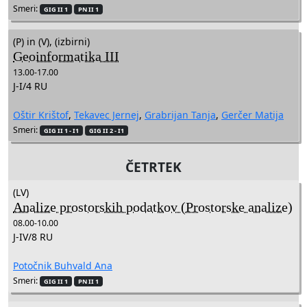
Smeri:
GIG II 1
PN II 1
(P) in (V), (izbirni)
Geoinformatika III
13.00-17.00
J-I/4 RU
Oštir Krištof
,
Tekavec Jernej
,
Grabrijan Tanja
,
Gerčer Matija
Smeri:
GIG II 1 - I1
GIG II 2 - I1
ČETRTEK
(LV)
Analize prostorskih podatkov (Prostorske analize)
08.00-10.00
J-IV/8 RU
Potočnik Buhvald Ana
Smeri:
GIG II 1
PN II 1