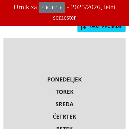
Urnik za
- 2025/2026, letni
GIG II 1
semester
izvozi v koledar
PONEDELJEK
TOREK
SREDA
ČETRTEK
PETEK