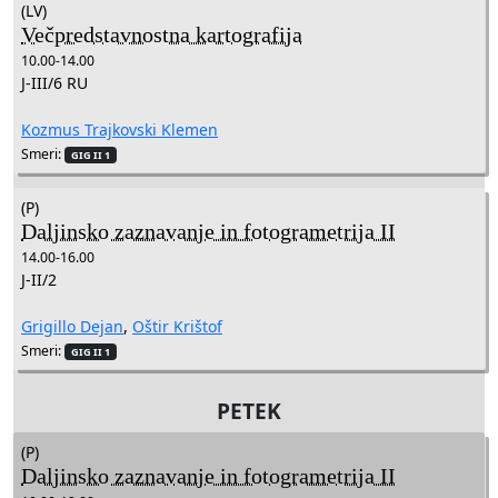
(LV)
Večpredstavnostna kartografija
10.00-14.00
J-III/6 RU
Kozmus Trajkovski Klemen
Smeri:
GIG II 1
(P)
Daljinsko zaznavanje in fotogrametrija II
14.00-16.00
J-II/2
Grigillo Dejan
,
Oštir Krištof
Smeri:
GIG II 1
PETEK
(P)
Daljinsko zaznavanje in fotogrametrija II