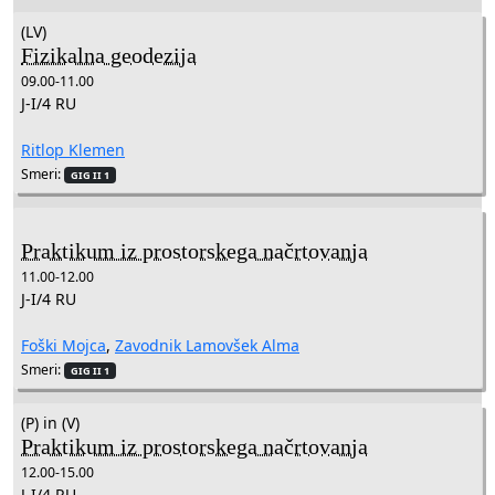
(LV)
Fizikalna geodezija
09.00-11.00
J-I/4 RU
Ritlop Klemen
Smeri:
GIG II 1
Praktikum iz prostorskega načrtovanja
11.00-12.00
J-I/4 RU
Foški Mojca
,
Zavodnik Lamovšek Alma
Smeri:
GIG II 1
(P) in (V)
Praktikum iz prostorskega načrtovanja
12.00-15.00
J-I/4 RU