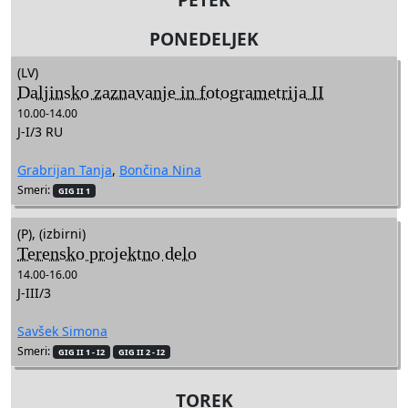
PONEDELJEK
(LV)
Daljinsko zaznavanje in fotogrametrija II
10.00-14.00
J-I/3 RU
Grabrijan Tanja
,
Bončina Nina
Smeri:
GIG II 1
(P), (izbirni)
Terensko projektno delo
14.00-16.00
J-III/3
Savšek Simona
Smeri:
GIG II 1 - I2
GIG II 2 - I2
TOREK