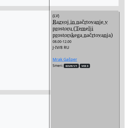
(LV)
Razvoj in načrtovanje v
prostoru (Temelji
prostorskega načrtovanja)
08.00-12.00
J-IV/8 RU
Mrak Gašper
Smeri:
GIUN 1/1
VOI 3