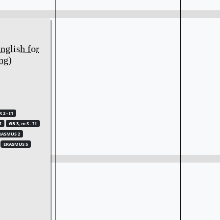
nglish for
ng)
 2 - I1
I
GR 3, m S - I1
RASMUS 2
ERASMUS 5