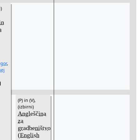
i)
in
a
gor
,
nej
(P) in (V),
(izbirni)
Angleščina
za
gradbeništvo
(English