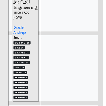
for Civil
Engineering)
15.00-17.00
J-IV/6
Drašler
Andreja
Smeri:
OG 3, m O - I1
GR 2 - I1
GR 3, m K - I1
GR 3, m P - I
GR 3, m S - I1
VOI 3 -I1
OG 2/2 - I2
ERASMUS 2
ERASMUS 3
ERASMUS 4
ERASMUS 5
ERASMUS 7