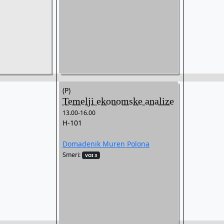
(P)
Temelji ekonomske analize
13.00-16.00
H-101
Domadenik Muren Polona
Smeri:
VOI 3