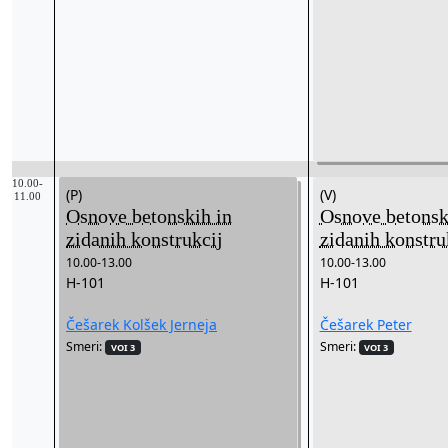
10.00-
(P)
(V)
11.00
Osnove betonskih in
Osnove betonsk
zidanih konstrukcij
zidanih konstru
10.00-13.00
10.00-13.00
H-101
H-101
Češarek Kolšek Jerneja
Češarek Peter
Smeri:
Smeri:
VOI 3
VOI 3