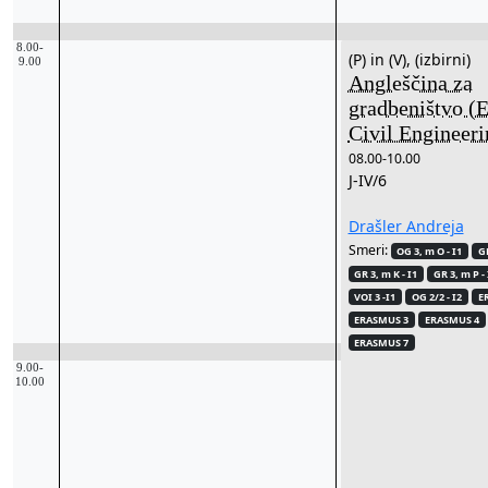
8.00-
(P) in (V), (izbirni)
9.00
Angleščina za
gradbeništvo (E
Civil Engineeri
08.00-10.00
J-IV/6
Drašler Andreja
Smeri:
OG 3, m O - I1
GR
GR 3, m K - I1
GR 3, m P - 
VOI 3 -I1
OG 2/2 - I2
E
ERASMUS 3
ERASMUS 4
ERASMUS 7
9.00-
10.00