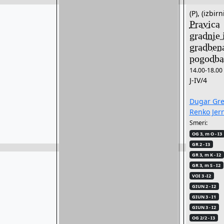
(P), (izbirn
Pravica
gradnje 
gradben
pogodba
14.00-18.00
J-IV/4
Dugar Gre
Renko Jer
Smeri:
OG 3, m O - I3
GR 2 - I3
GR 3, m K - I2
GR 3, m S - I2
VOI 3 -I2
GIUN 2 - I2
GIUN 3 - I1
GIUN 3 - I2
OG 2/2 - I3