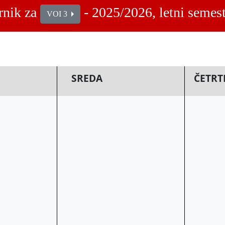
rnik za
- 2025/2026, letni semest
VOI 3
SREDA
SREDA
ČETRT
ČETRT