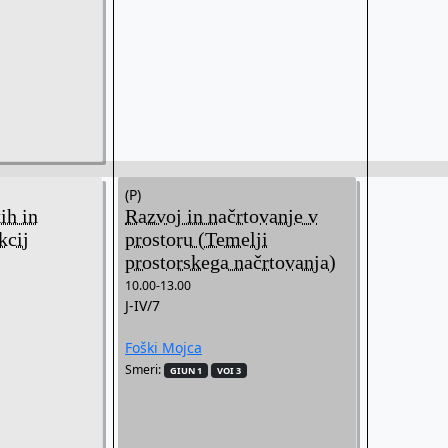
(P)
ih in
Razvoj in načrtovanje v
kcij
prostoru (Temelji
prostorskega načrtovanja)
10.00-13.00
J-IV/7
Foški Mojca
Smeri:
GIUN 1
VOI 3