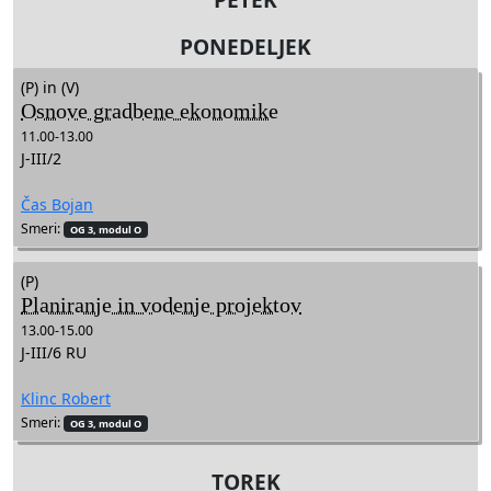
PONEDELJEK
(P) in (V)
Osnove gradbene ekonomike
11.00-13.00
J-III/2
Čas Bojan
Smeri:
OG 3, modul O
(P)
Planiranje in vodenje projektov
13.00-15.00
J-III/6 RU
Klinc Robert
Smeri:
OG 3, modul O
TOREK