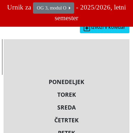
Urnik za
- 2025/2026, letni
OG 3, modul O
semester
izvozi v koledar
PONEDELJEK
TOREK
SREDA
ČETRTEK
PETEK