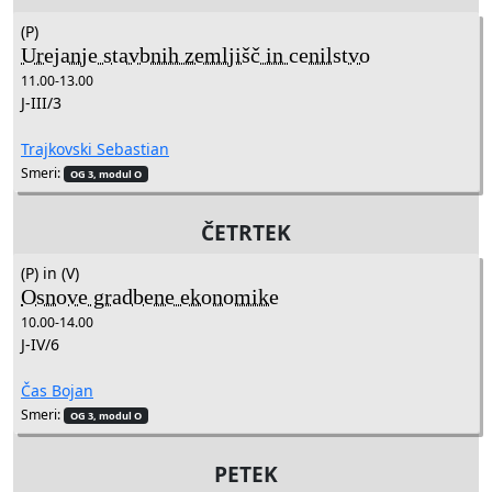
(P)
Urejanje stavbnih zemljišč in cenilstvo
11.00-13.00
J-III/3
Trajkovski Sebastian
Smeri:
OG 3, modul O
ČETRTEK
(P) in (V)
Osnove gradbene ekonomike
10.00-14.00
J-IV/6
Čas Bojan
Smeri:
OG 3, modul O
PETEK