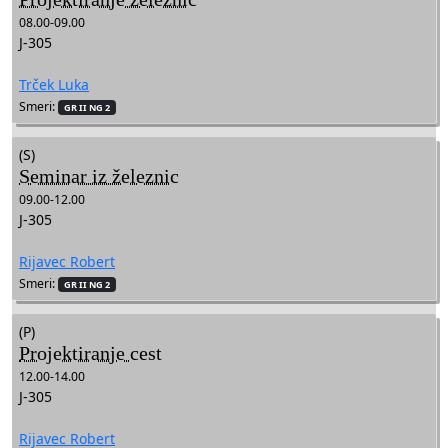
08.00-09.00
J-305
Trček Luka
Smeri:
GR II NG 2
(S)
Seminar iz železnic
09.00-12.00
J-305
Rijavec Robert
Smeri:
GR II NG 2
(P)
Projektiranje cest
12.00-14.00
J-305
Rijavec Robert