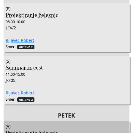
(P)
Projektiranje železnic
08.00-10.00
J-IV/2
Rijavec Robert
Smeri:
GR II NG 2
(S)
Seminar iz cest
11.00-15.00
J-305
Rijavec Robert
Smeri:
GR II NG 2
PETEK
(V)
Projektiranje železnic