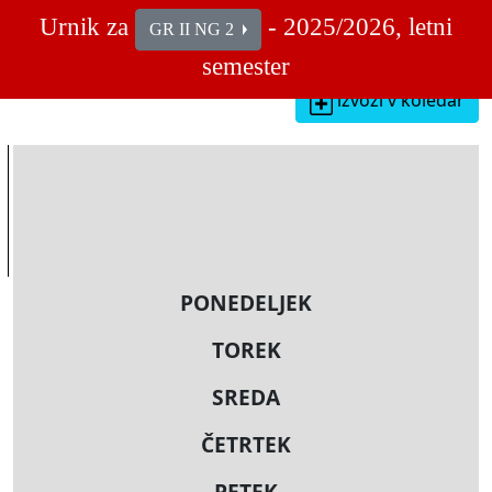
Urnik za
- 2025/2026, letni
GR II NG 2
semester
izvozi v koledar
PONEDELJEK
TOREK
SREDA
ČETRTEK
PETEK