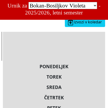
Urnik za
-
2025/2026, letni semester
izvozi v koledar
PONEDELJEK
TOREK
SREDA
ČETRTEK
PETEK